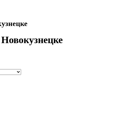
кузнецке
в Новокузнецке