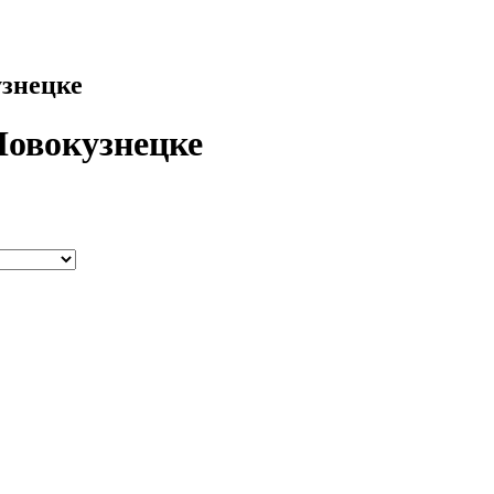
узнецке
Новокузнецке