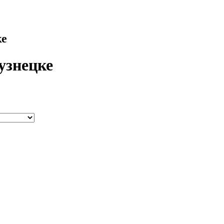
ке
узнецке