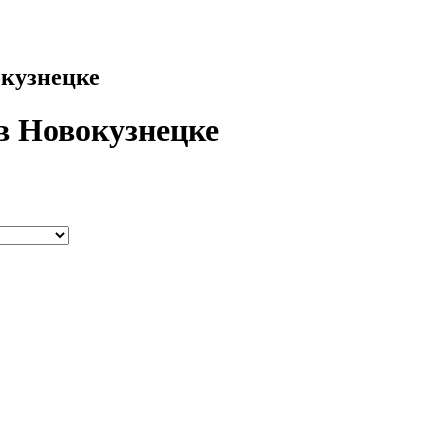
окузнецке
в Новокузнецке