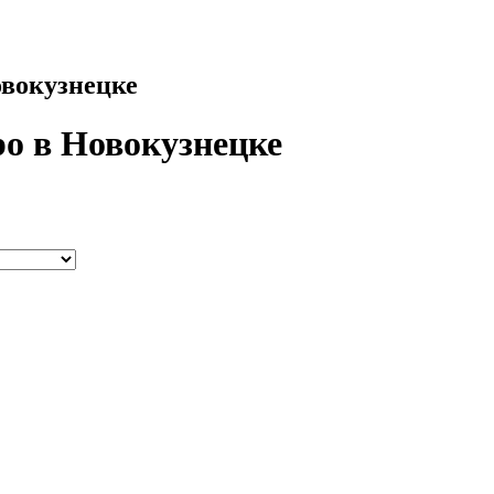
овокузнецке
ро в Новокузнецке